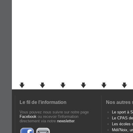
Le fil de l'information
Nos autres 
Vous pouvez nous suivre sur notre page
Le sport à
Facebook
ou recevoir l'information
Le CPAS d
directement via notre
newsletter
.
Les écoles
Méli'Noix, u