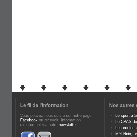
Le fil de l'information
Nos autres 
Vous pouvez nous suivre sur notre page
Le sport à
Facebook
ou recevoir l'information
Le CPAS d
directement via notre
newsletter
.
Les écoles
Méli'Noix, u