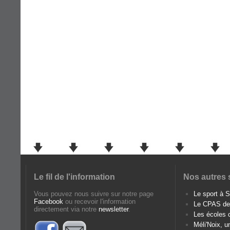
Le fil de l'information
Nos autres 
Vous pouvez nous suivre sur notre page
Le sport à
Facebook
ou recevoir l'information
Le CPAS d
directement via notre
newsletter
.
Les écoles
Méli'Noix, u