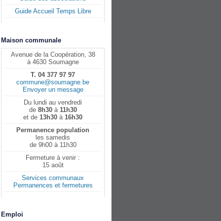
Guide Accueil Temps Libre
Maison communale
Avenue de la Coopération, 38
à 4630 Soumagne
T. 04 377 97 97
commune@soumagne.be
Envoyer un message
Du lundi au vendredi
de
8h30
à
11h30
et de
13h30
à
16h30
Permanence population
les samedis
de 9h00 à 11h30
Fermeture à venir :
15 août
Services communaux
Permanences et fermetures
Emploi