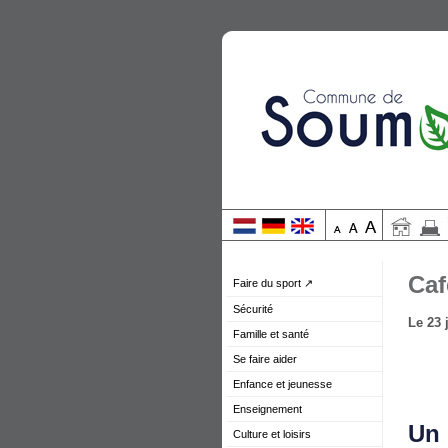
Caf
Faire du sport ↗
Sécurité
Le 23 
Famille et santé
Se faire aider
Enfance et jeunesse
Enseignement
Un 
Culture et loisirs