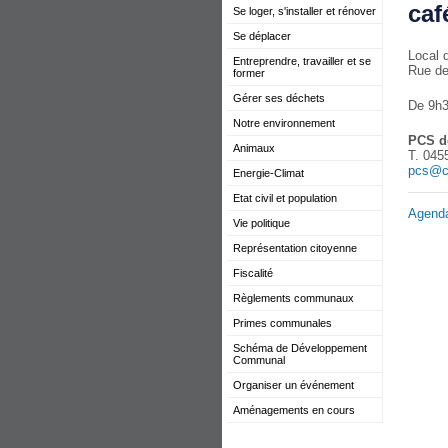
caf
Se loger, s'installer et rénover
Se déplacer
Local 
Entreprendre, travailler et se
Rue de 
former
Gérer ses déchets
De 9h3
Notre environnement
PCS d
Animaux
T. 045
pcs@c
Energie-Climat
Etat civil et population
Agend
Vie politique
Représentation citoyenne
Fiscalité
Règlements communaux
Primes communales
Schéma de Développement
Communal
Organiser un événement
Aménagements en cours