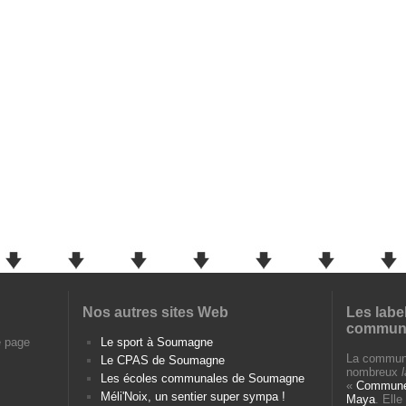
Nos autres sites Web
Les labe
commun
e page
Le sport à Soumagne
La commun
Le CPAS de Soumagne
nombreux
Les écoles communales de Soumagne
«
Commune 
Méli'Noix, un sentier super sympa !
Maya
. Ell