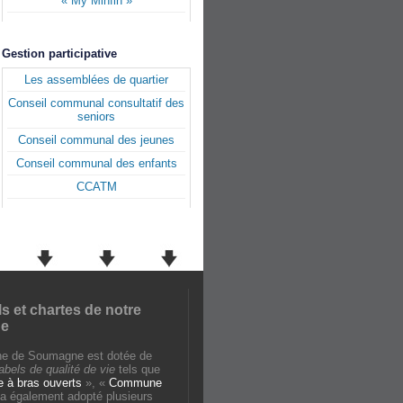
« My Minfin »
Gestion participative
Les assemblées de quartier
Conseil communal consultatif des
seniors
Conseil communal des jeunes
Conseil communal des enfants
CCATM
ls et chartes de notre
e
e de Soumagne est dotée de
labels de qualité de vie
tels que
à bras ouverts
», «
Commune
e a également adopté plusieurs