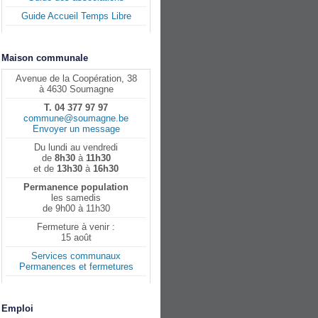
Guide Accueil Temps Libre
Maison communale
Avenue de la Coopération, 38
à 4630 Soumagne
T. 04 377 97 97
commune@soumagne.be
Envoyer un message
Du lundi au vendredi
de
8h30
à
11h30
et de
13h30
à
16h30
Permanence population
les samedis
de 9h00 à 11h30
Fermeture à venir :
15 août
Services communaux
Permanences et fermetures
Emploi