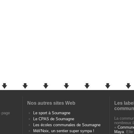
Nos autres sites Web
Les labe
commun
e page
Le sport à Soumagne
La commun
Le CPAS de Soumagne
nombreux
Les écoles communales de Soumagne
«
Commune 
Méli'Noix, un sentier super sympa !
Maya
. Ell