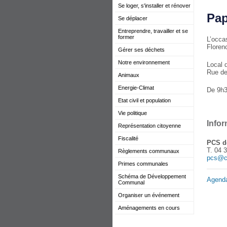
Se loger, s'installer et rénover
Pap
Se déplacer
Entreprendre, travailler et se
former
L’occa
Floren
Gérer ses déchets
Notre environnement
Local 
Rue de 
Animaux
Energie-Climat
De 9h3
Etat civil et population
Vie politique
Infor
Représentation citoyenne
Fiscalité
PCS d
T. 04 
Règlements communaux
pcs@c
Primes communales
Schéma de Développement
Agend
Communal
Organiser un événement
Aménagements en cours