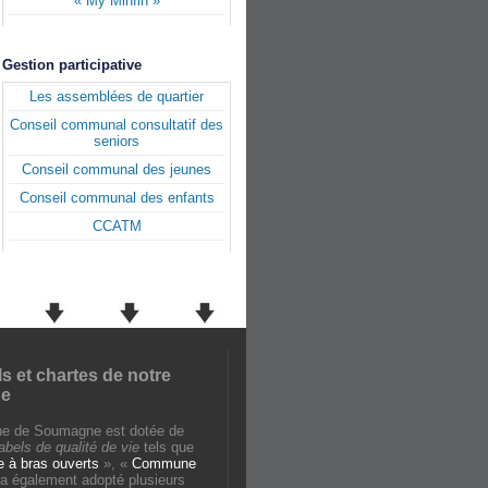
« My Minfin »
Gestion participative
Les assemblées de quartier
Conseil communal consultatif des
seniors
Conseil communal des jeunes
Conseil communal des enfants
CCATM
ls et chartes de notre
e
e de Soumagne est dotée de
labels de qualité de vie
tels que
à bras ouverts
», «
Commune
e a également adopté plusieurs