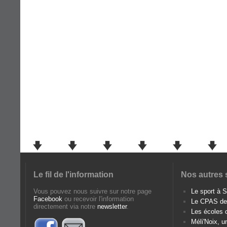
Le fil de l'information
Nos autres 
Vous pouvez nous suivre sur notre page
Le sport à
Facebook
ou recevoir l'information
Le CPAS d
directement via notre
newsletter
.
Les écoles
Méli'Noix, u