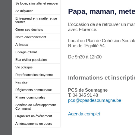
Se loger, s'installer et rénover
Papa, maman, mete
Se déplacer
Entreprendre, travailler et se
former
L’occasion de se retrouver un mar
avec Florence.
Gérer ses déchets
Notre environnement
Local du Plan de Cohésion Social
Animaux
Rue de l'Egalité 54
Energie-Climat
De 9h30 à 12h00
Etat civil et population
Vie politique
Représentation citoyenne
Informations et inscript
Fiscalité
PCS de Soumagne
Règlements communaux
T. 04 345 91 48
Primes communales
pcs@cpasdesoumagne.be
Schéma de Développement
Communal
Agenda complet
Organiser un événement
Aménagements en cours