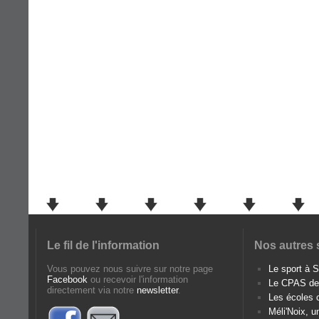
Le fil de l'information
Nos autres 
Vous pouvez nous suivre sur notre page
Le sport à
Facebook
ou recevoir l'information
Le CPAS d
directement via notre
newsletter
.
Les écoles
Méli'Noix, u