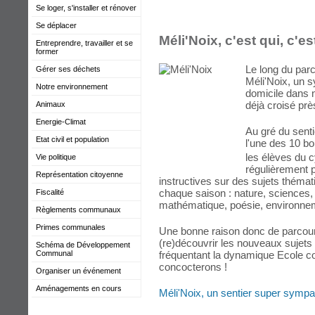
Se loger, s'installer et rénover
Se déplacer
Méli'Noix, c'est qui, c'es
Entreprendre, travailler et se
former
Le long du par
Gérer ses déchets
Méli'Noix, un s
Notre environnement
domicile dans 
déjà croisé prè
Animaux
Energie-Climat
Au gré du sentie
Etat civil et population
l'une des 10 b
les élèves du c
Vie politique
régulièrement p
Représentation citoyenne
instructives sur des sujets théma
chaque saison : nature, sciences, h
Fiscalité
mathématique, poésie, environneme
Règlements communaux
Primes communales
Une bonne raison donc de parcourir
(re)découvrir les nouveaux sujets 
Schéma de Développement
fréquentant la dynamique Ecole 
Communal
concocterons !
Organiser un événement
Aménagements en cours
Méli'Noix, un sentier super sympa