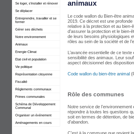
animaux
Se loger, s'installer et rénover
Se déplacer
Le code wallon du Bien-être animal
Entreprendre, travailler et se
2019. Ce décret est une profonde 
former
relative à la protection et au bien
Gérer ses déchets
d’assurer la protection et le bien
de leurs besoins physiologiques et
Notre environnement
rôles au sein de la société et de l
Animaux
L’avancée essentielle de ce texte 
Energie-Climat
sensibilité des animaux. Leur sou
Etat civil et population
aspect décisionnel des dispositio
Vie politique
Code wallon du bien-être animal
(
Représentation citoyenne
Fiscalité
Règlements communaux
Rôle des communes
Primes communales
Schéma de Développement
Notre service de l'environnement es
Communal
répondre à toutes les questions q
Organiser un événement
soit en termes de détention, de bi
d’abandon.
Aménagements en cours
C’est à la commune que revient l