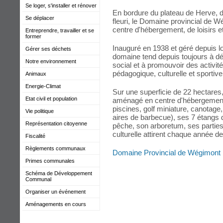
Se loger, s'installer et rénover
En bordure du plateau de Herve, d
Se déplacer
fleuri, le Domaine provincial de W
centre d'hébergement, de loisirs 
Entreprendre, travailler et se
former
Inauguré en 1938 et géré depuis lo
Gérer ses déchets
domaine tend depuis toujours à d
Notre environnement
social et à promouvoir des activit
pédagogique, culturelle et sportive
Animaux
Energie-Climat
Sur une superficie de 22 hectares
Etat civil et population
aménagé en centre d'hébergement,
piscines, golf miniature, canotage,
Vie politique
aires de barbecue), ses 7 étangs
Représentation citoyenne
pêche, son arboretum, ses parties
culturelle attirent chaque année des
Fiscalité
Règlements communaux
Domaine Provincial de Wégimont
Primes communales
Schéma de Développement
Communal
Organiser un événement
Aménagements en cours