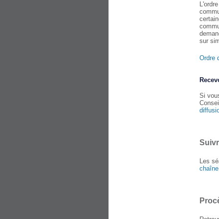
L'ordr
commun
certain
commun
demand
sur si
Ordre d
Recevo
Si vous
Consei
diffus
Suiv
Les sé
chaîne
Proc