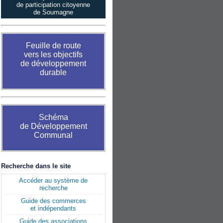
de participation citoyenne
de Soumagne
Feuille de route
vers les objectifs
de développement
durable
Schéma
de Développement
Communal
Recherche dans le site
Accéder au système de
recherche
Guide des commerces
et indépendants
Guide des associations