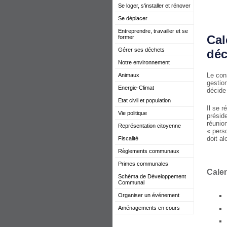
Se loger, s'installer et rénover
Se déplacer
Entreprendre, travailler et se
Cal
former
Gérer ses déchets
déc
Notre environnement
Le con
Animaux
gestio
Energie-Climat
décide
Etat civil et population
Il se 
Vie politique
présid
réunio
Représentation citoyenne
« pers
doit al
Fiscalité
Règlements communaux
Primes communales
Cale
Schéma de Développement
Communal
Organiser un événement
Aménagements en cours