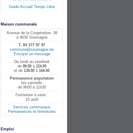
Guide Accueil Temps Libre
Maison communale
Avenue de la Coopération, 38
à 4630 Soumagne
T. 04 377 97 97
commune@soumagne.be
Envoyer un message
Du lundi au vendredi
de
8h30
à
11h30
et de
13h30
à
16h30
Permanence population
les samedis
de 9h00 à 11h30
Fermeture à venir :
15 août
Services communaux
Permanences et fermetures
Emploi