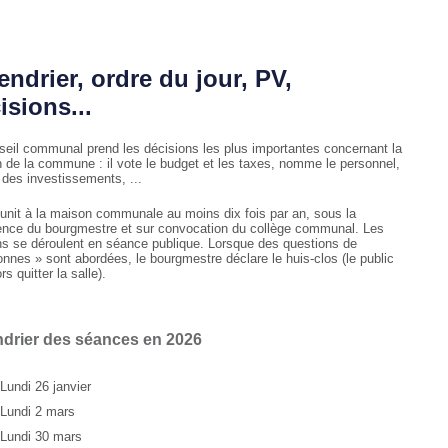
endrier, ordre du jour, PV,
isions...
seil communal prend les décisions les plus importantes concernant la
n de la commune : il vote le budget et les taxes, nomme le personnel,
 des investissements, ...
réunit à la maison communale au moins dix fois par an, sous la
ence du bourgmestre et sur convocation du collège communal. Les
ns se déroulent en séance publique. Lorsque des questions de
onnes » sont abordées, le bourgmestre déclare le huis-clos (le public
ors quitter la salle).
ndrier des séances en 2026
Lundi 26 janvier
Lundi 2 mars
Lundi 30 mars