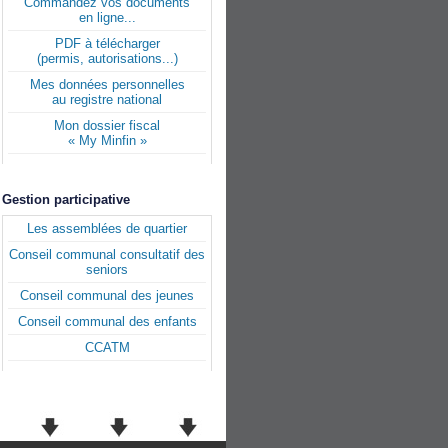
Commandez vos documents
en ligne...
PDF à télécharger
(permis, autorisations...)
Mes données personnelles
au registre national
Mon dossier fiscal
« My Minfin »
Gestion participative
Les assemblées de quartier
Conseil communal consultatif des
seniors
Conseil communal des jeunes
Conseil communal des enfants
CCATM