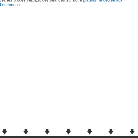
vez les procès verbaux des séances sur notre
plateforme dédiée aux
il communal
.