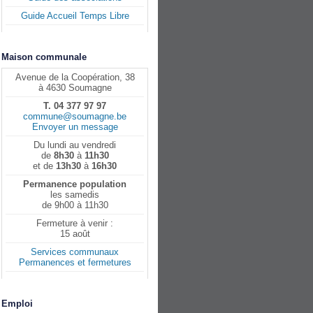
Guide Accueil Temps Libre
Maison communale
Avenue de la Coopération, 38
à 4630 Soumagne
T. 04 377 97 97
commune@soumagne.be
Envoyer un message
Du lundi au vendredi
de
8h30
à
11h30
et de
13h30
à
16h30
Permanence population
les samedis
de 9h00 à 11h30
Fermeture à venir :
15 août
Services communaux
Permanences et fermetures
Emploi