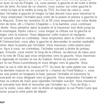
our avec la rue du Peuple. Là, vous prenez à gauche et de suite à droite
min de terre. Au bout de ce chemin, vous suivez sur votre gauche le
 entre la haie et le treillis le long du TGV. Au bout de celui-ci, vous
tez l’échalier à gauche et longez la haie devant vous pour traverser la
. Vous empruntez l’échalier pour sortir de la prairie et prenez à gauche la
es Maçons. Entre les numéros 51 et 55 vous empruntez sur votre droite
min de terre, dit « Chemin Chapelier ». A la barrière, vous continuez
 droite. Vous pénétrez dans la prairie et la traversez tout droit jusqu’au
n tourniquet. Après celui-ci, vous longez la clôture sur la gauche et
irigez vers la maison. Vous dépassez cette maison et rejoignez
lier suivant situé en contrebas. Vous empruntez alors le chemin vers la
 A l’intersection, vous allez à gauche et descendez le sentier asphalté.
trez dans la prairie par l’échalier. Vous traversez cette prairie pour
re, face à vous, en contrebas, l’échalier suivant à droite du poteau
que. Ensuite, vous restez le long de la clôture, au-dessus du talus pour
dre la voie de l’Eau que vous empruntez vers la gauche. Vous traversez
rie régionale et montez la rue du Gabion. Arrivé au sommet, vous
sez la rue Rosa Luxembourg et vous dirigez vers la gauche. Vous
o
tez la rue à côté de la maison n
77. Au bout de cette petite rue, vous
 la dernière maison et, en suivant le « chemin du Fond Makus », vous
ez une prairie en longeant la haie, passez l’échalier et traversez la
e suivante en vous dirigeant vers la gauche. Vous empruntez l’échalier et
nez la culture de maïs pour rejoindre l’échalier suivant. Vous traversez
rie suivante tout droit et ressortez par l’échalier au « Trou du Bois ».
sur la voirie, vous allez vers la droite et rejoignez la rue Pierre Curie que
uivez jusqu’à votre point de départ.
eur