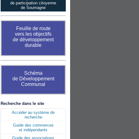
de participation citoyenne
de Soumagne
Feuille de route
vers les objectifs
de développement
durable
Schéma
de Développement
Communal
Recherche dans le site
Accéder au système de
recherche
Guide des commerces
et indépendants
Guide des associations