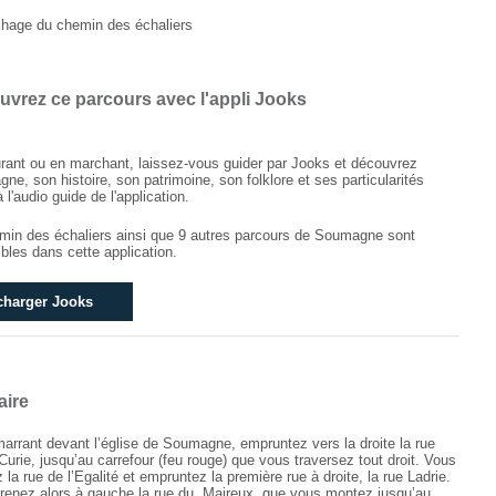
vrez ce parcours avec l'appli Jooks
rant ou en marchant, laissez-vous guider par Jooks et découvrez
ne, son histoire, son patrimoine, son folklore et ses particularités
 l'audio guide de l'application.
min des échaliers ainsi que 9 autres parcours de Soumagne sont
bles dans cette application.
charger Jooks
aire
arrant devant l’église de Soumagne, empruntez vers la droite la rue
Curie, jusqu’au carrefour (feu rouge) que vous traversez tout droit. Vous
la rue de l’Egalité et empruntez la première rue à droite, la rue Ladrie.
renez alors à gauche la rue du Maireux, que vous montez jusqu’au