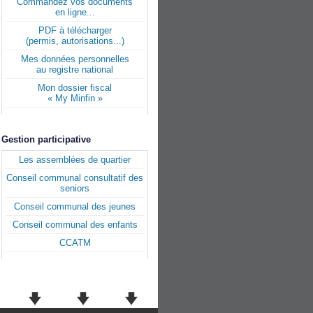
Commandez vos documents
en ligne...
PDF à télécharger
(permis, autorisations...)
Mes données personnelles
au registre national
Mon dossier fiscal
« My Minfin »
Gestion participative
Les assemblées de quartier
Conseil communal consultatif des
seniors
Conseil communal des jeunes
Conseil communal des enfants
CCATM