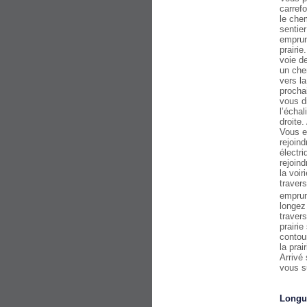
carref
le che
sentier
emprun
prairie
voie d
un che
vers la
prochai
vous d
l’écha
droite.
Vous en
rejoind
électri
rejoin
la voi
traver
emprun
longez
travers
prairi
contour
la prai
Arrivé 
vous s
Longu