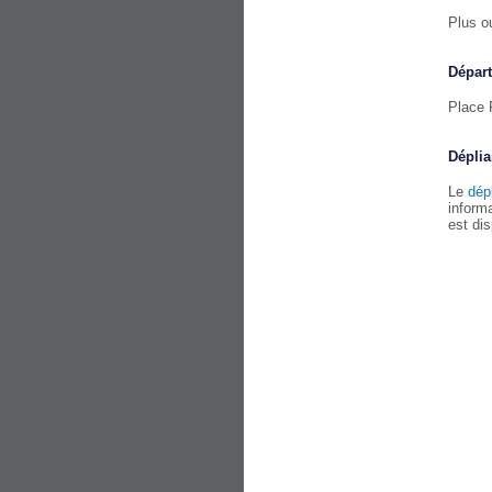
Plus o
Départ
Place 
Déplia
Le
dép
informa
est di