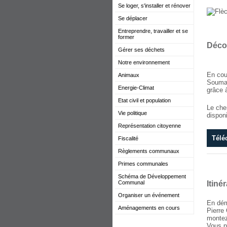
Se loger, s'installer et rénover
Se déplacer
Entreprendre, travailler et se
former
Décou
Gérer ses déchets
Notre environnement
En cou
Animaux
Soumag
Energie-Climat
grâce à
Etat civil et population
Le che
Vie politique
disponi
Représentation citoyenne
Télé
Fiscalité
Règlements communaux
Primes communales
Schéma de Développement
Communal
Itinér
Organiser un événement
En dém
Aménagements en cours
Pierre 
montez 
Vous p