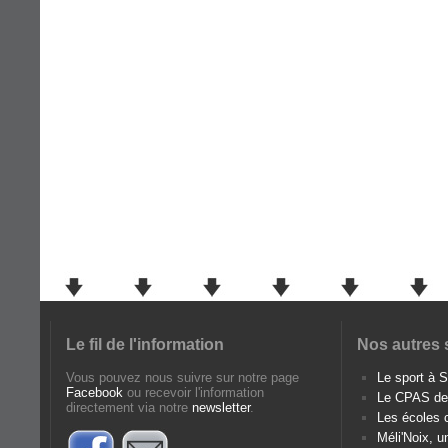
Le fil de l'information
Nos autres 
Vous pouvez nous suivre sur notre page
Le sport à
Facebook
ou recevoir l'information
Le CPAS d
directement via notre
newsletter
.
Les écoles
Méli'Noix, u