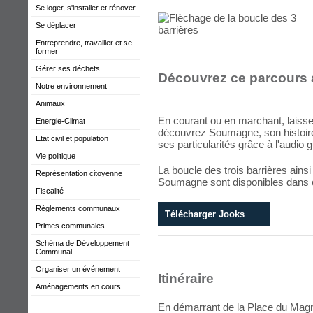
Se loger, s'installer et rénover
Se déplacer
Entreprendre, travailler et se
former
Gérer ses déchets
Découvrez ce parcours a
Notre environnement
Animaux
En courant ou en marchant, laiss
Energie-Climat
découvrez Soumagne, son histoire,
Etat civil et population
ses particularités grâce à l'audio g
Vie politique
La boucle des trois barrières ains
Représentation citoyenne
Soumagne sont disponibles dans ce
Fiscalité
Règlements communaux
Télécharger Jooks
Primes communales
Schéma de Développement
Communal
Organiser un événement
Itinéraire
Aménagements en cours
En démarrant de la Place du Magni