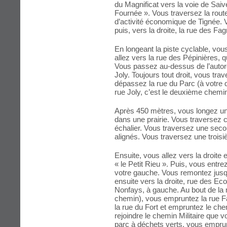
du Magnificat vers la voie de Saive 
Fournée ». Vous traversez la rout
d’activité économique de Tignée. 
puis, vers la droite, la rue des Fag
En longeant la piste cyclable, vou
allez vers la rue des Pépinières,
Vous passez au-dessus de l’autoro
Joly. Toujours tout droit, vous trav
dépassez la rue du Parc (à votre dr
rue Joly, c’est le deuxième chemi
Après 450 mètres, vous longez une 
dans une prairie. Vous traversez c
échalier. Vous traversez une secon
alignés. Vous traversez une troisi
Ensuite, vous allez vers la droite 
« le Petit Rieu ». Puis, vous entre
votre gauche. Vous remontez jusqu
ensuite vers la droite, rue des Ec
Nonfays, à gauche. Au bout de la 
chemin), vous empruntez la rue Fa
la rue du Fort et empruntez le che
rejoindre le chemin Militaire que v
parc à déchets verts, vous empru