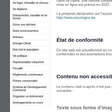
Dans ce cadre, une refonte complèt
Se loger, s'installer et rénover
mise en ligne est prévue en 2022.
Se déplacer
La présente déclaration sur l'access
Entreprendre, travailler et se
http://www.soumagne.be
former
Gérer ses déchets
Notre environnement
Animaux
État de conformité
Energie-Climat
Etat civil et population
Ce site web est actuellement en con
conformités et des exemptions én
Vie politique
Représentation citoyenne
Fiscalité
Règlements communaux
Contenu non accessi
Primes communales
Le contenu visé ci-après n'est pas 
Schéma de Développement
Communal
suivantes :
Organiser un événement
Aménagements en cours
Texte sous forme d'ima