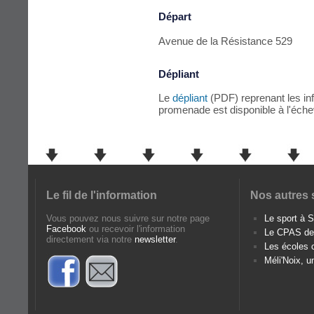
Départ
Avenue de la Résistance 529
Dépliant
Le
dépliant
(PDF) reprenant les inf
promenade est disponible à l'éche
Le fil de l'information
Nos autres 
Vous pouvez nous suivre sur notre page
Le sport à
Facebook
ou recevoir l'information
Le CPAS d
directement via notre
newsletter
.
Les écoles
Méli'Noix, u