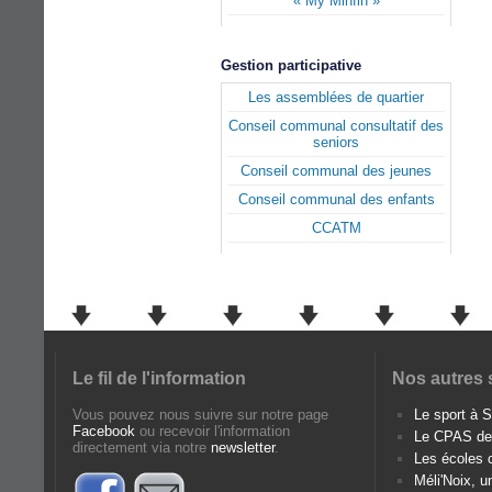
« My Minfin »
Gestion participative
Les assemblées de quartier
Conseil communal consultatif des
seniors
Conseil communal des jeunes
Conseil communal des enfants
CCATM
Le fil de l'information
Nos autres 
Vous pouvez nous suivre sur notre page
Le sport à
Facebook
ou recevoir l'information
Le CPAS d
directement via notre
newsletter
.
Les écoles
Méli'Noix, u