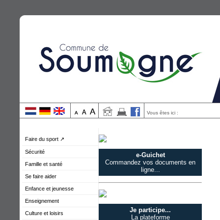
Vous êtes ici :
Faire du sport ↗
Sécurité
e-Guichet
Commandez vos documents en
Famille et santé
ligne...
Se faire aider
Enfance et jeunesse
Enseignement
Je participe...
Culture et loisirs
La plateforme