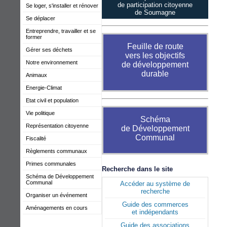
de participation citoyenne
Se loger, s'installer et rénover
de Soumagne
Se déplacer
Entreprendre, travailler et se
former
Feuille de route
Gérer ses déchets
vers les objectifs
Notre environnement
de développement
durable
Animaux
Energie-Climat
Etat civil et population
Vie politique
Schéma
Représentation citoyenne
de Développement
Communal
Fiscalité
Règlements communaux
Primes communales
Recherche dans le site
Schéma de Développement
Communal
Accéder au système de
recherche
Organiser un événement
Guide des commerces
Aménagements en cours
et indépendants
Guide des associations