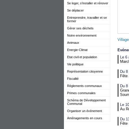
Se loger, s'installer et rénover
Se déplacer
Entreprendre, travailler et se
former
Gérer ses déchets
Notre environnement
Villag
Animaux
Evéne
Energie-Climat
Le 6 
Etat civil et population
Marc
Vie politique
Du 8 
Représentation citoyenne
Fête
Fiscalité
Du 8 
Règlements communaux
Grand
Primes communales
Soum
Schéma de Développement
Communal
Le 10
Au Rd
Organiser un événement
Aménagements en cours
Du 1
Fête 