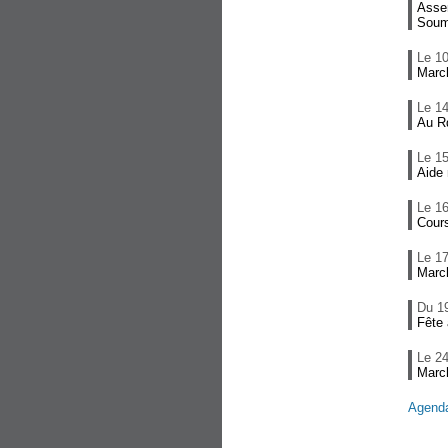
Asse
Soum
Le 1
Marc
Le 1
Au Rd
Le 1
Aide 
Le 1
Cours
Le 1
Marc
Du 1
Fête
Le 2
Marc
Agend