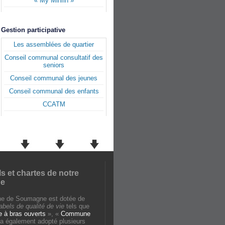
« My Minfin »
Gestion participative
Les assemblées de quartier
Conseil communal consultatif des
seniors
Conseil communal des jeunes
Conseil communal des enfants
CCATM
ls et chartes de notre
e
e de Soumagne est dotée de
labels de qualité de vie
tels que
à bras ouverts
», «
Commune
e a également adopté plusieurs