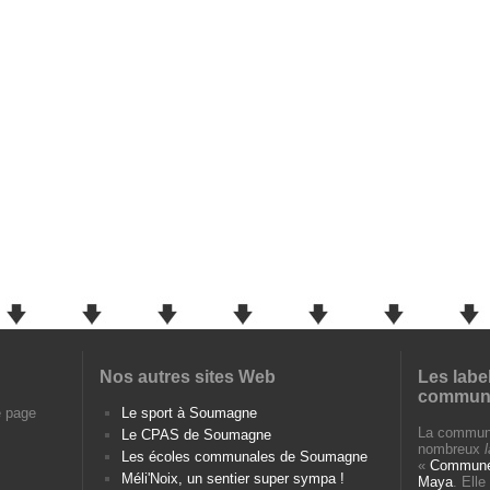
Nos autres sites Web
Les labe
commun
e page
Le sport à Soumagne
La commun
Le CPAS de Soumagne
nombreux
Les écoles communales de Soumagne
«
Commune 
Méli'Noix, un sentier super sympa !
Maya
. Ell