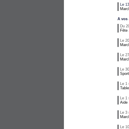
Le 13
Marc
A vos
Du 2
Fête 
Le 20
Marc
Le 27
Marc
Le 30
Sport
Le 1
Table
Le 1
Aide 
Le 3
Marc
Le 1