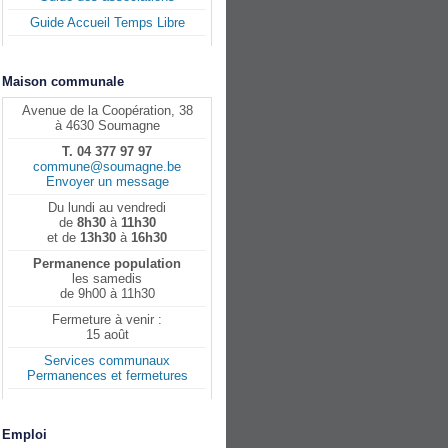
Guide Accueil Temps Libre
Maison communale
Avenue de la Coopération, 38
à 4630 Soumagne
T. 04 377 97 97
commune@soumagne.be
Envoyer un message
Du lundi au vendredi
de
8h30
à
11h30
et de
13h30
à
16h30
Permanence population
les samedis
de 9h00 à 11h30
Fermeture à venir :
15 août
Services communaux
Permanences et fermetures
Emploi