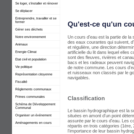
Se loger, s'installer et rénover
Se déplacer
Entreprendre, travailler et se
Qu'est-ce qu'un co
former
Gérer ses déchets
Un cours d'eau est la partie de la
Notre environnement
des eaux courantes qui suivent, d
Animaux
et régulière, une direction détermin
artificielle du lit dans lequel elle
Energie-Climat
sont des fleuves, rivières et cana
Etat civil et population
bacs et les radeaux peuvent navigue
de notre commune. Les cours d'eau
Vie politique
et ruisseaux non classés par le 
Représentation citoyenne
navigables.
Fiscalité
Règlements communaux
Primes communales
Classification
Schéma de Développement
Communal
Le bassin hydrographique est la su
situées en amont d'un point déter
Organiser un événement
assurée par le cours d'eau. Les c
Aménagements en cours
répartis en trois catégories (1ère,
l'importance de leur bassin hydro