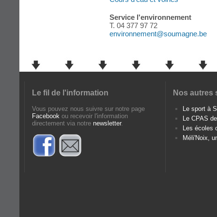
Service l'environnement
T. 04 377 97 72
environnement@soumagne.be
Le fil de l'information
Nos autres 
Vous pouvez nous suivre sur notre page
Le sport à
Facebook
ou recevoir l'information
Le CPAS d
directement via notre
newsletter
.
Les écoles
Méli'Noix, u