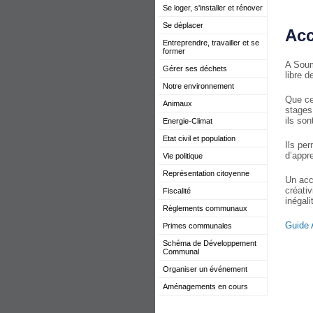
Se loger, s'installer et rénover
Se déplacer
Acc
Entreprendre, travailler et se
former
A Soum
Gérer ses déchets
libre d
Notre environnement
Que ce 
Animaux
stages
ils so
Energie-Climat
Etat civil et population
Ils pe
d’appr
Vie politique
Représentation citoyenne
Un accu
créativ
Fiscalité
inégali
Règlements communaux
Guide 
Primes communales
Schéma de Développement
Communal
Organiser un événement
Aménagements en cours