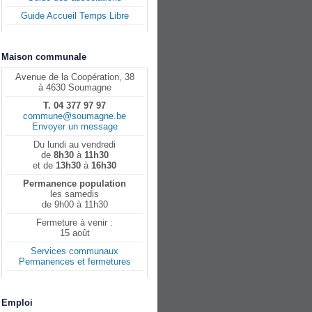
Guide Accueil Temps Libre
Maison communale
Avenue de la Coopération, 38
à 4630 Soumagne
T. 04 377 97 97
commune@soumagne.be
Envoyer un message
Du lundi au vendredi
de
8h30
à
11h30
et de
13h30
à
16h30
Permanence population
les samedis
de 9h00 à 11h30
Fermeture à venir :
15 août
Services communaux
Permanences et fermetures
Emploi