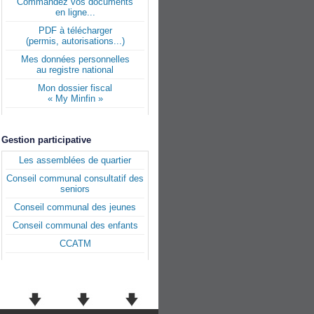
Commandez vos documents
en ligne...
PDF à télécharger
(permis, autorisations...)
Mes données personnelles
au registre national
Mon dossier fiscal
« My Minfin »
Gestion participative
Les assemblées de quartier
Conseil communal consultatif des
seniors
Conseil communal des jeunes
Conseil communal des enfants
CCATM