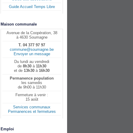
Guide Accueil Temps Libre
Maison communale
Avenue de la Coopération, 38
à 4630 Soumagne
T. 04 377 97 97
commune@soumagne.be
Envoyer un message
Du lundi au vendredi
de
8h30
à
11h30
et de
13h30
à
16h30
Permanence population
les samedis
de 9h00 à 11h30
Fermeture à venir :
15 août
Services communaux
Permanences et fermetures
Emploi