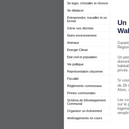
Se loger, s'installer et rénover
Se déplacer
Entreprendre, travailler et se
Un 
former
Gérer ses déchets
Wal
Notre environnement
Garant
Animaux
Région
Energie-Climat
Un per
Etat civil et population
doivent
Vie politique
habitab
privée.
Représentation citoyenne
Fiscalité
Si vous
de 28
Règlements communaux
Alors,
Primes communales
Les co
Schéma de Développement
sur le
Communal
logeme
Organiser un événement
remplir
Aménagements en cours