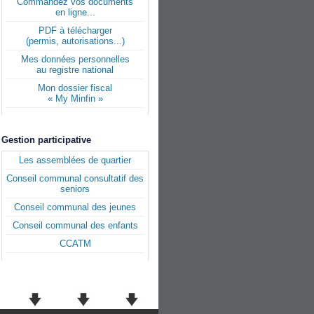
Commandez vos documents
en ligne...
PDF à télécharger
(permis, autorisations...)
Mes données personnelles
au registre national
Mon dossier fiscal
« My Minfin »
Gestion participative
Les assemblées de quartier
Conseil communal consultatif des
seniors
Conseil communal des jeunes
Conseil communal des enfants
CCATM