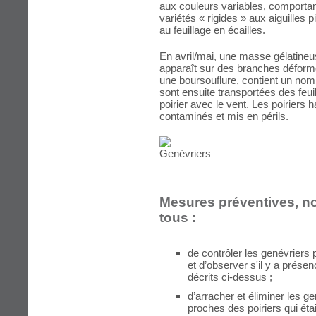
aux couleurs variables, comporta
variétés « rigides » aux aiguilles 
au feuillage en écailles.
En avril/mai, une masse gélatineu
apparaît sur des branches défor
une boursouflure, contient un no
sont ensuite transportées des feuil
poirier avec le vent. Les poiriers 
contaminés et mis en périls.
Mesures préventives, 
tous :
de contrôler les genévriers
et d’observer s'il y a pré
décrits ci-dessus ;
d’arracher et éliminer les 
proches des poiriers qui ét