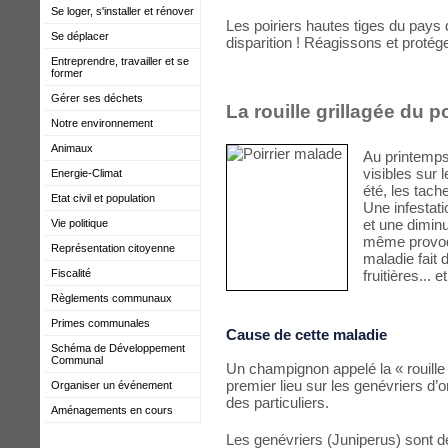
Se loger, s'installer et rénover
Les poiriers hautes tiges du pay
Se déplacer
disparition ! Réagissons et protég
Entreprendre, travailler et se
former
Gérer ses déchets
La rouille grillagée du po
Notre environnement
Animaux
Au printemps
visibles sur l
Energie-Climat
été, les tac
Etat civil et population
Une infestati
et une dimin
Vie politique
même provoqu
Représentation citoyenne
maladie fait 
fruitières... e
Fiscalité
Règlements communaux
Primes communales
Cause de cette maladie
Schéma de Développement
Communal
Un champignon appelé la « rouille 
premier lieu sur les genévriers d’
Organiser un événement
des particuliers.
Aménagements en cours
Les genévriers (Juniperus) sont d