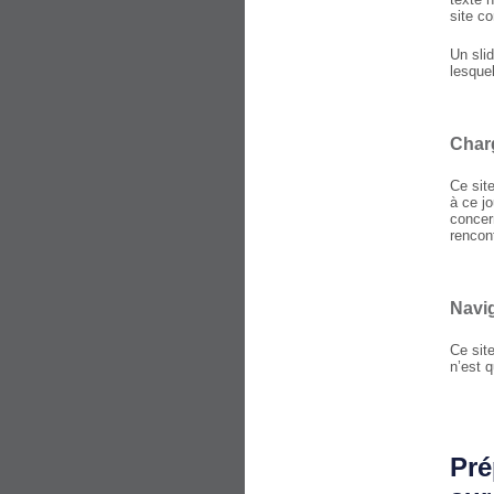
site c
Un sli
lesque
Char
Ce sit
à ce j
concer
rencont
Navi
Ce sit
n’est 
Pré