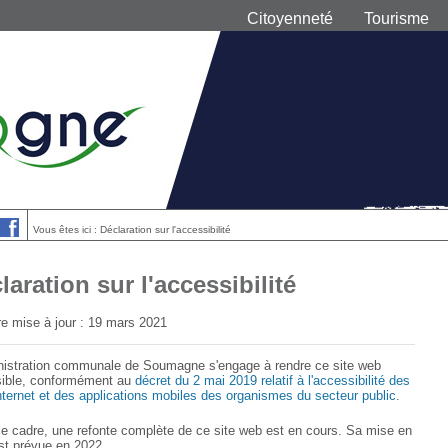
Citoyenneté
Tourisme
Vous êtes ici : Déclaration sur l'accessibilité
laration sur l'accessibilité
re mise à jour : 19 mars 2021
nistration communale de Soumagne s'engage à rendre ce site web
ible, conformément au
décret du 2 mai 2019 relatif à l'accessibilité des
internet et des applications mobiles des organismes du secteur public
.
e cadre, une refonte complète de ce site web est en cours. Sa mise en
est prévue en 2022.