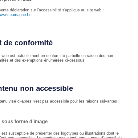
ente déclaration sur l'accessibilité s'applique au site web :
/www.soumagne.be
t de conformité
e web est actuellement en conformité partielle en raison des non-
mités et des exemptions énumérées ci-dessous.
tenu non accessible
tenu visé ci-après n'est pas accessible pour les raisons suivantes :
e sous forme d'image
 est susceptible de présenter des logotypes ou illustrations dont le
n’est pas accessible. Le bandeau renvoyant vers la page d'accueil du