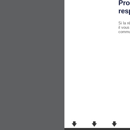
Pro
res
Si la 
il vou
commu