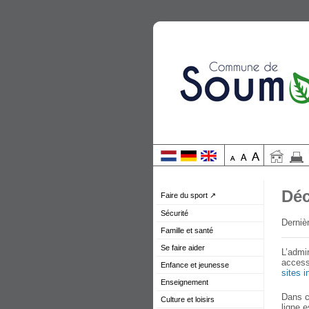
Déc
Faire du sport ↗
Sécurité
Derniè
Famille et santé
Se faire aider
L’admi
access
Enfance et jeunesse
sites 
Enseignement
Dans c
Culture et loisirs
ligne 