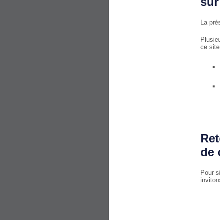
sur
La pré
Plusie
ce site
Ret
de 
Pour si
invito