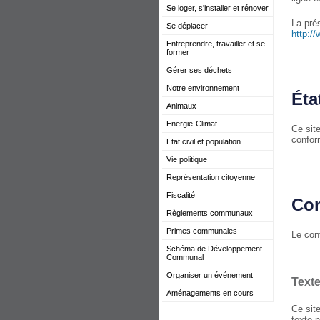
Se loger, s'installer et rénover
La prés
Se déplacer
http:/
Entreprendre, travailler et se
former
Gérer ses déchets
Notre environnement
Éta
Animaux
Energie-Climat
Ce sit
confor
Etat civil et population
Vie politique
Représentation citoyenne
Fiscalité
Con
Règlements communaux
Primes communales
Le con
Schéma de Développement
Communal
Organiser un événement
Text
Aménagements en cours
Ce site
texte 