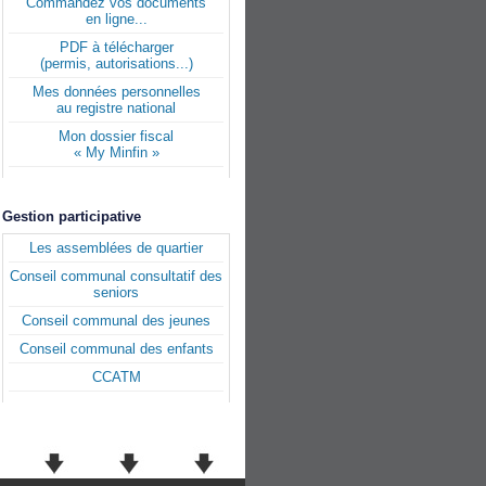
Commandez vos documents
en ligne...
PDF à télécharger
(permis, autorisations...)
Mes données personnelles
au registre national
Mon dossier fiscal
« My Minfin »
Gestion participative
Les assemblées de quartier
Conseil communal consultatif des
seniors
Conseil communal des jeunes
Conseil communal des enfants
CCATM