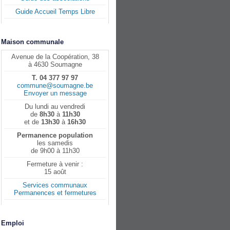
Guide Accueil Temps Libre
Maison communale
Avenue de la Coopération, 38
à 4630 Soumagne
T. 04 377 97 97
commune@soumagne.be
Envoyer un message
Du lundi au vendredi
de
8h30
à
11h30
et de
13h30
à
16h30
Permanence population
les samedis
de 9h00 à 11h30
Fermeture à venir :
15 août
Services communaux
Permanences et fermetures
Emploi