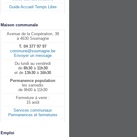
Guide Accueil Temps Libre
Maison communale
Avenue de la Coopération, 38
à 4630 Soumagne
T. 04 377 97 97
commune@soumagne.be
Envoyer un message
Du lundi au vendredi
de
8h30
à
11h30
et de
13h30
à
16h30
Permanence population
les samedis
de 9h00 à 11h30
Fermeture à venir :
15 août
Services communaux
Permanences et fermetures
Emploi