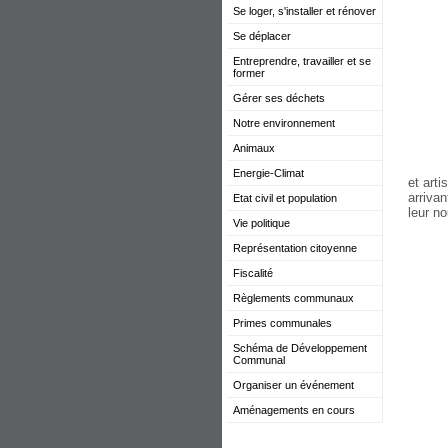
Se loger, s'installer et rénover
Se déplacer
Entreprendre, travailler et se
former
Gérer ses déchets
Notre environnement
Animaux
Energie-Climat
et art
arriva
Etat civil et population
leur n
Vie politique
Représentation citoyenne
Fiscalité
Règlements communaux
Primes communales
Schéma de Développement
Communal
Organiser un événement
Aménagements en cours