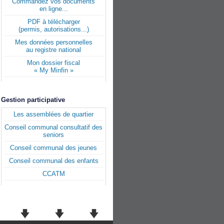
Commandez vos documents
en ligne...
PDF à télécharger
(permis, autorisations...)
Mes données personnelles
au registre national
Mon dossier fiscal
« My Minfin »
Gestion participative
Les assemblées de quartier
Conseil communal consultatif des
seniors
Conseil communal des jeunes
Conseil communal des enfants
CCATM