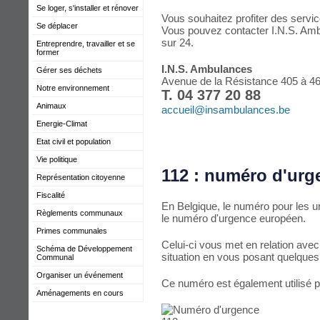
Se loger, s'installer et rénover
Vous souhaitez profiter des serv
Se déplacer
Vous pouvez contacter I.N.S. Amb
sur 24.
Entreprendre, travailler et se
former
I.N.S. Ambulances
Gérer ses déchets
Avenue de la Résistance 405 à 
Notre environnement
T. 04 377 20 88
Animaux
accueil@insambulances.be
Energie-Climat
Etat civil et population
Vie politique
112 : numéro d'ur
Représentation citoyenne
Fiscalité
En Belgique, le numéro pour les ur
Règlements communaux
le numéro d'urgence européen.
Primes communales
Celui-ci vous met en relation avec
Schéma de Développement
situation en vous posant quelques
Communal
Organiser un événement
Ce numéro est également utilisé p
Aménagements en cours