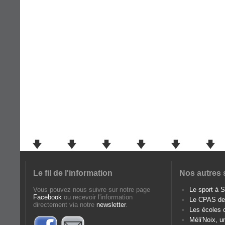
Le fil de l'information
Nos autres 
Vous pouvez nous suivre sur notre page
Le sport à
Facebook
ou recevoir l'information
Le CPAS d
directement via notre
newsletter
.
Les écoles
Méli'Noix, u