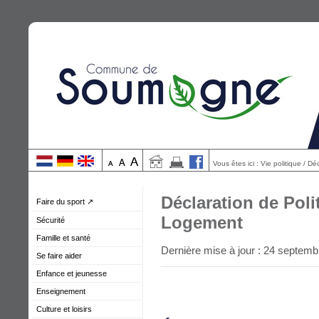
Vous êtes ici : Vie politique / 
Déclaration de Poli
Faire du sport ↗
Logement
Sécurité
Famille et santé
Dernière mise à jour : 24 septem
Se faire aider
Enfance et jeunesse
Enseignement
Culture et loisirs