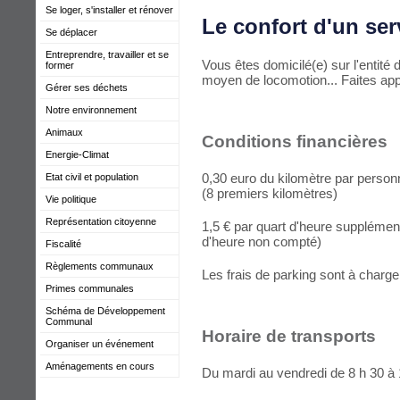
Se loger, s'installer et rénover
Le confort d'un ser
Se déplacer
Entreprendre, travailler et se
Vous êtes domicilé(e) sur l'entit
former
moyen de locomotion... Faites appe
Gérer ses déchets
Notre environnement
Animaux
Conditions financières
Energie-Climat
0,30 euro du kilomètre par perso
Etat civil et population
(8 premiers kilomètres)
Vie politique
Représentation citoyenne
1,5 € par quart d'heure supplément
d'heure non compté)
Fiscalité
Règlements communaux
Les frais de parking sont à charge d
Primes communales
Schéma de Développement
Communal
Horaire de transports
Organiser un événement
Aménagements en cours
Du mardi au vendredi de 8 h 30 à 