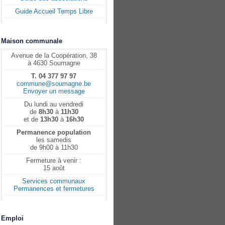
Guide Accueil Temps Libre
Maison communale
Avenue de la Coopération, 38
à 4630 Soumagne
T. 04 377 97 97
commune@soumagne.be
Envoyer un message
Du lundi au vendredi
de
8h30
à
11h30
et de
13h30
à
16h30
Permanence population
les samedis
de 9h00 à 11h30
Fermeture à venir :
15 août
Services communaux
Permanences et fermetures
Emploi