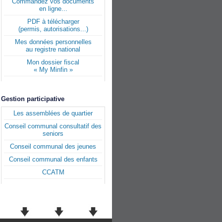
Commandez vos documents
en ligne...
PDF à télécharger
(permis, autorisations...)
Mes données personnelles
au registre national
Mon dossier fiscal
« My Minfin »
Gestion participative
Les assemblées de quartier
Conseil communal consultatif des
seniors
Conseil communal des jeunes
Conseil communal des enfants
CCATM