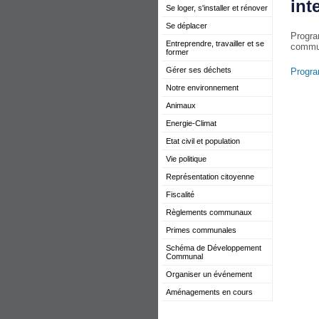
int
Se loger, s'installer et rénover
Se déplacer
Progra
Entreprendre, travailler et se
commun
former
Gérer ses déchets
Progra
Notre environnement
Animaux
Energie-Climat
Etat civil et population
Vie politique
Représentation citoyenne
Fiscalité
Règlements communaux
Primes communales
Schéma de Développement
Communal
Organiser un événement
Aménagements en cours