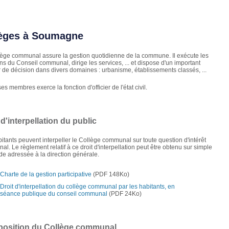
ièges à Soumagne
ège communal assure la gestion quotidienne de la commune. Il exécute les
ns du Conseil communal, dirige les services, ... et dispose d'un important
 de décision dans divers domaines : urbanisme, établissements classés, ...
es membres exerce la fonction d'officier de l'état civil.
 d'interpellation du public
itants peuvent interpeller le Collège communal sur toute question d'intérêt
l. Le règlement relatif à ce droit d'interpellation peut être obtenu sur simple
 adressée à la direction générale.
Charte de la gestion participative
(PDF 148Ko)
Droit d'interpellation du collège communal par les habitants, en
séance publique du conseil communal
(PDF 24Ko)
osition du Collège communal