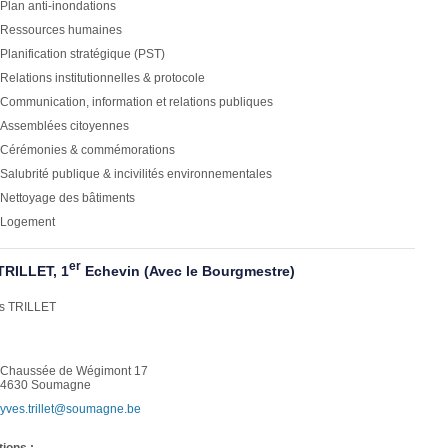
Plan anti-inondations
Ressources humaines
Planification stratégique (PST)
Relations institutionnelles & protocole
Communication, information et relations publiques
Assemblées citoyennes
Cérémonies & commémorations
Salubrité publique & incivilités environnementales
Nettoyage des bâtiments
Logement
er
TRILLET, 1
Echevin (Avec le Bourgmestre)
Chaussée de Wégimont 17
4630 Soumagne
yves.trillet@soumagne.be
tions :