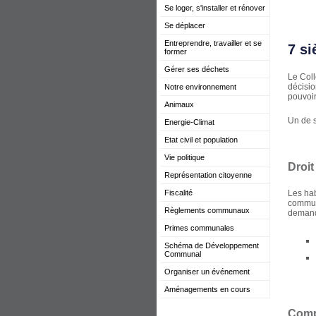
Se loger, s'installer et rénover
Se déplacer
Entreprendre, travailler et se
7 s
former
Gérer ses déchets
Le Coll
décisio
Notre environnement
pouvoir
Animaux
Un de s
Energie-Climat
Etat civil et population
Vie politique
Droit
Représentation citoyenne
Fiscalité
Les hab
communa
Règlements communaux
demande
Primes communales
Schéma de Développement
Communal
Organiser un événement
Aménagements en cours
Comp