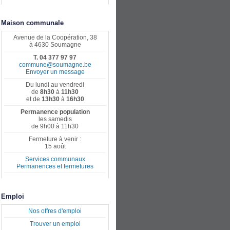
Maison communale
Avenue de la Coopération, 38
à 4630 Soumagne
T. 04 377 97 97
commune@soumagne.be
Envoyer un message
Du lundi au vendredi
de
8h30
à
11h30
et de
13h30
à
16h30
Permanence population
les samedis
de 9h00 à 11h30
Fermeture à venir :
15 août
Services communaux
Permanences et fermetures
Emploi
Nos offres d'emploi
Trouver un emploi