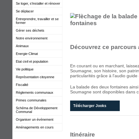
Se loger, s'installer et rénover
Se déplacer
Entreprendre, travailler et se
former
Gérer ses déchets
Notre environnement
Découvrez ce parcours a
Animaux
Energie-Climat
Etat civil et population
En courant ou en marchant, laisse
Vie politique
Soumagne, son histoire, son patrim
particularités grâce à l'audio guide 
Représentation citoyenne
Fiscalité
La balade des deux fontaines ainsi
Soumagne sont disponibles dans ce
Règlements communaux
Primes communales
Télécharger Jooks
Schéma de Développement
Communal
Organiser un événement
Aménagements en cours
Itinéraire