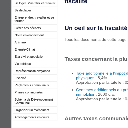
Se loger, s'installer et rénover
Se déplacer
Entreprendre, travailler et se
former
Un oeil sur la fiscali
Gérer ses déchets
Notre environnement
Tous les documents de cette page 
Animaux
Energie-Climat
Etat civil et population
Taxes concernant la pl
Vie politique
Représentation citoyenne
Taxe additionnelle à l'impôt
physiques
: 8,4%
Fiscalité
Approbation par la tutelle : 
Règlements communaux
Centimes additionnels au p
Primes communales
immobilier
: 2600 c.a.
Approbation par la tutelle : 
Schéma de Développement
Communal
Organiser un événement
Aménagements en cours
Autres taxes communale