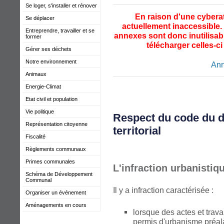
Se loger, s'installer et rénover
En raison d'une cyberat
Se déplacer
actuellement inaccessible. 
Entreprendre, travailler et se
annexes sont donc inutilisab
former
télécharger celles-ci
Gérer ses déchets
Notre environnement
An
Animaux
Energie-Climat
Etat civil et population
Vie politique
Respect du code du 
Représentation citoyenne
territorial
Fiscalité
Règlements communaux
Primes communales
L'infraction urbanistiq
Schéma de Développement
Communal
Il y a infraction caractérisée :
Organiser un événement
Aménagements en cours
lorsque des actes et trav
permis d'urbanisme préala