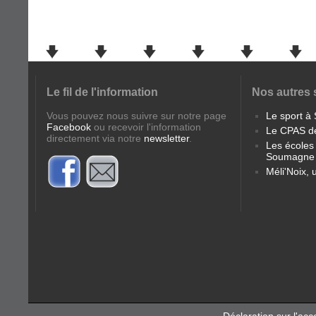
Le fil de l'information
Nos autres 
Vous pouvez nous suivre sur notre page
Le sport 
Facebook
ou recevoir l'information
Le CPAS d
directement via notre
newsletter
.
Les école
Soumagne
Méli'Noix, 