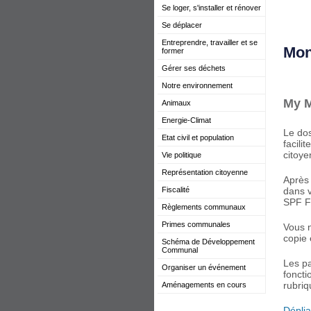
Se loger, s'installer et rénover
Se déplacer
Entreprendre, travailler et se
Mon
former
Gérer ses déchets
Notre environnement
My M
Animaux
Energie-Climat
Le dos
Etat civil et population
facili
citoye
Vie politique
Représentation citoyenne
Après 
Fiscalité
dans v
SPF F
Règlements communaux
Primes communales
Vous n
copie 
Schéma de Développement
Communal
Les pa
Organiser un événement
foncti
rubri
Aménagements en cours
Déplia