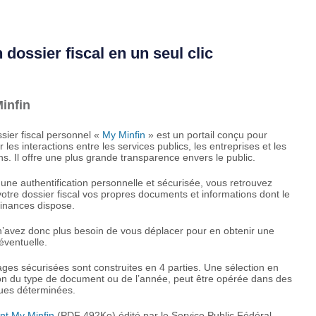
 dossier fiscal en un seul clic
infin
sier fiscal personnel «
My Minfin
» est un portail conçu pour
ter les interactions entre les services publics, les entreprises et les
ns. Il offre une plus grande transparence envers le public.
une authentification personnelle et sécurisée, vous retrouvez
otre dossier fiscal vos propres documents et informations dont le
inances dispose.
’avez donc plus besoin de vous déplacer pour en obtenir une
éventuelle.
ges sécurisées sont construites en 4 parties. Une sélection en
on du type de document ou de l’année, peut être opérée dans des
ques déterminées.
nt My Minfin
(PDF 492Ko) édité par le Service Public Fédéral