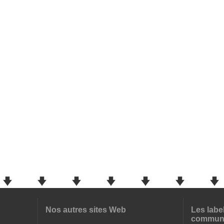
Nos autres sites Web
Les labe
commun