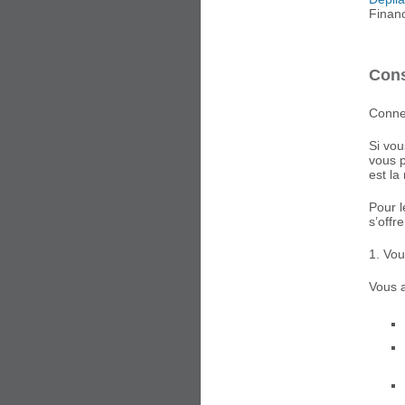
Finan
Cons
Conne
Si vou
vous p
est la
Pour l
s’offr
1. Vou
Vous a