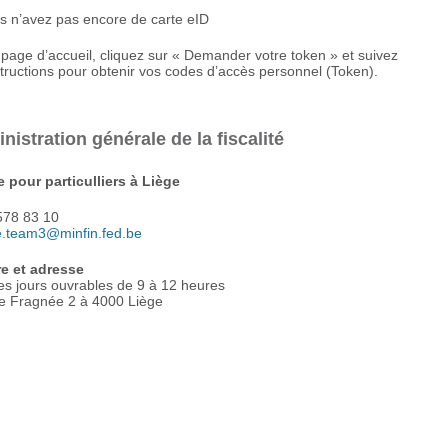
s n’avez pas encore de carte eID
 page d’accueil, cliquez sur « Demander votre token » et suivez
structions pour obtenir vos codes d’accès personnel (Token).
nistration générale de la fiscalité
 pour particulliers à Liège
578 83 10
ge.team3@minfin.fed.be
re et adresse
es jours ouvrables de 9 à 12 heures
e Fragnée 2 à 4000 Liège