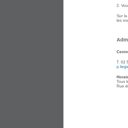
2. Vou
Sur la
les in
Admi
Centre
T. 02 
p.lie
Horai
Tous l
Rue d