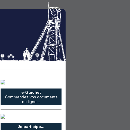
e-Guichet
Commandez vos documents
en ligne...
Je participe...