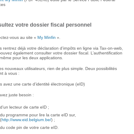
ces
ultez votre dossier fiscal personnel
ctez-vous au site «
My Minfin
».
s rentrez déjà votre déclaration d’impôts en ligne via Tax-on-web,
ouvez également consulter votre dossier fiscal. L’authentification
 même pour les deux applications.
es nouveaux utilisateurs, rien de plus simple. Deux possibilités
ent à vous :
s avez une carte d’identité électronique (eID)
vez juste besoin :
d’un lecteur de carte eID ;
du programme pour lire la carte eID sur,
(
http://www.eid.belgium.be/
) ;
du code pin de votre carte eID.