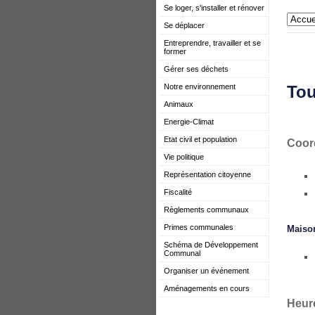
Se loger, s'installer et rénover
Se déplacer
Entreprendre, travailler et se
former
Gérer ses déchets
Notre environnement
Tou
Animaux
Energie-Climat
Etat civil et population
Coor
Vie politique
Représentation citoyenne
Fiscalité
Règlements communaux
Primes communales
Maiso
Schéma de Développement
Communal
Organiser un événement
Aménagements en cours
Heure