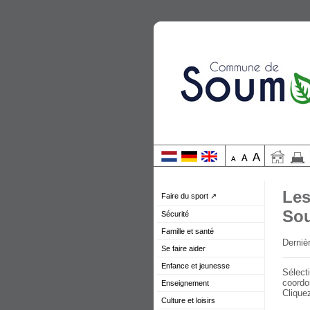
Les
Faire du sport ↗
So
Sécurité
Famille et santé
Derniè
Se faire aider
Enfance et jeunesse
Sélecti
coordo
Enseignement
Clique
Culture et loisirs