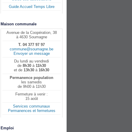
Guide Accueil Temps Libre
Maison communale
Avenue de la Coopération, 38
à 4630 Soumagne
T. 04 377 97 97
commune@soumagne.be
Envoyer un message
Du lundi au vendredi
de
8h30
à
11h30
et de
13h30
à
16h30
Permanence population
les samedis
de 9h00 à 11h30
Fermeture à venir :
15 août
Services communaux
Permanences et fermetures
Emploi