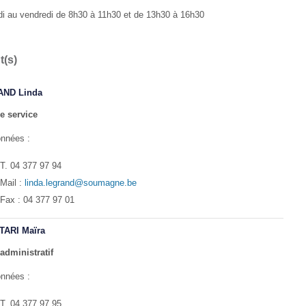
di au vendredi de 8h30 à 11h30 et de 13h30 à 16h30
t(s)
ND Linda
e service
nnées :
T. 04 377 97 94
Mail :
linda.legrand@soumagne.be
Fax : 04 377 97 01
ARI Maïra
administratif
nnées :
T. 04 377 97 95