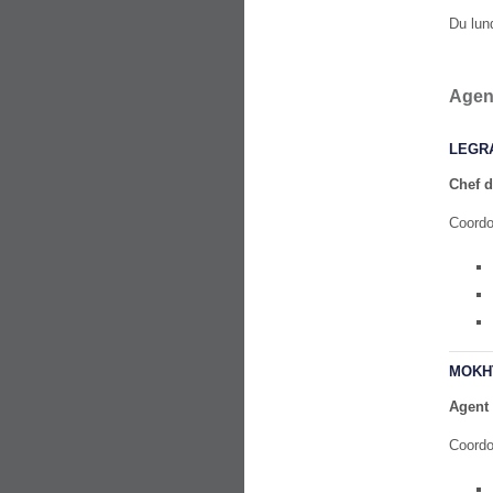
Du lun
Agen
LEGRA
Chef d
Coordo
MOKHT
Agent 
Coordo