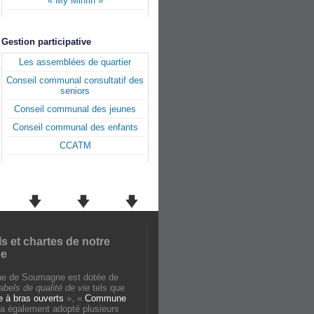
« My Minfin »
Gestion participative
Les assemblées de quartier
Conseil communal consultatif des
seniors
Conseil communal des jeunes
Conseil communal des enfants
CCATM
ls et chartes de notre
e
e de Soumagne est dotée de
labels de qualité de vie
tels que
à bras ouverts
», «
Commune
e a également adopté plusieurs