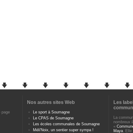
Nos autres sites Web
Les labe
commun
e page
Le sport à Soumagne
La commun
Le CPAS de Soumagne
nombreux
Les écoles communales de Soumagne
«
Commune 
Méli'Noix, un sentier super sympa !
Maya
. Ell