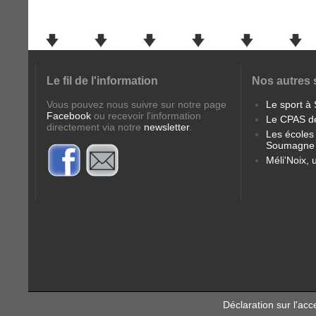
Le fil de l'information
Nos autres 
Vous pouvez nous suivre sur notre page
Le sport 
Facebook
ou recevoir l'information
Le CPAS d
directement via notre
newsletter
.
Les école
Soumagne
Méli'Noix, 
Déclaration sur l'acce