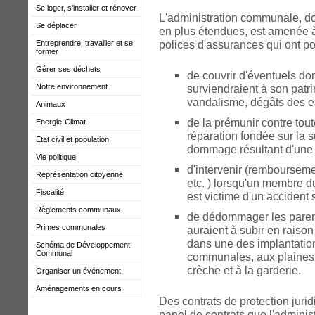
Se loger, s'installer et rénover
L'administration communale, d
Se déplacer
en plus étendues, est amenée 
polices d'assurances qui ont pou
Entreprendre, travailler et se
former
Gérer ses déchets
de couvrir d'éventuels d
Notre environnement
surviendraient à son patr
vandalisme, dégâts des ea
Animaux
de la prémunir contre to
Energie-Climat
réparation fondée sur la 
Etat civil et population
dommage résultant d'une r
Vie politique
d'intervenir (rembourseme
Représentation citoyenne
etc. ) lorsqu'un membre 
Fiscalité
est victime d'un accident s
Règlements communaux
de dédommager les parents
Primes communales
auraient à subir en raiso
dans une des implantatio
Schéma de Développement
Communal
communales, aux plaines 
crèche et à la garderie.
Organiser un événement
Aménagements en cours
Des contrats de protection juri
panel de contrats que l'adminis