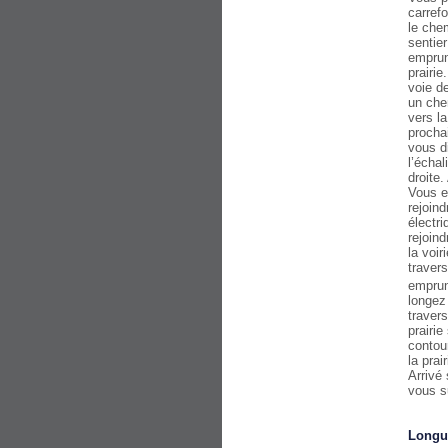
carref
le che
sentier
emprun
prairie
voie d
un che
vers la
prochai
vous d
l’écha
droite.
Vous en
rejoind
électri
rejoin
la voi
traver
emprun
longez
travers
prairi
contour
la prai
Arrivé 
vous s
Longu