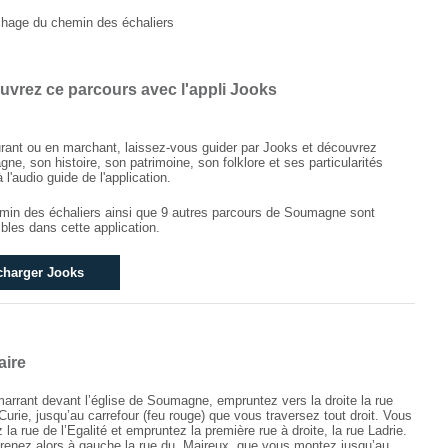
vrez ce parcours avec l'appli Jooks
rant ou en marchant, laissez-vous guider par Jooks et découvrez
ne, son histoire, son patrimoine, son folklore et ses particularités
 l'audio guide de l'application.
min des échaliers ainsi que 9 autres parcours de Soumagne sont
bles dans cette application.
charger Jooks
aire
arrant devant l’église de Soumagne, empruntez vers la droite la rue
Curie, jusqu’au carrefour (feu rouge) que vous traversez tout droit. Vous
la rue de l’Egalité et empruntez la première rue à droite, la rue Ladrie.
renez alors à gauche la rue du Maireux, que vous montez jusqu’au