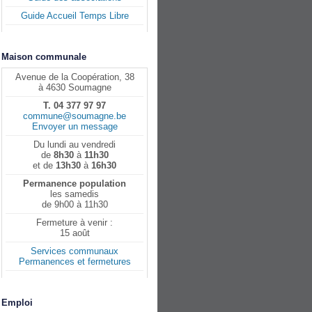
Guide Accueil Temps Libre
Maison communale
Avenue de la Coopération, 38
à 4630 Soumagne
T. 04 377 97 97
commune@soumagne.be
Envoyer un message
Du lundi au vendredi
de
8h30
à
11h30
et de
13h30
à
16h30
Permanence population
les samedis
de 9h00 à 11h30
Fermeture à venir :
15 août
Services communaux
Permanences et fermetures
Emploi