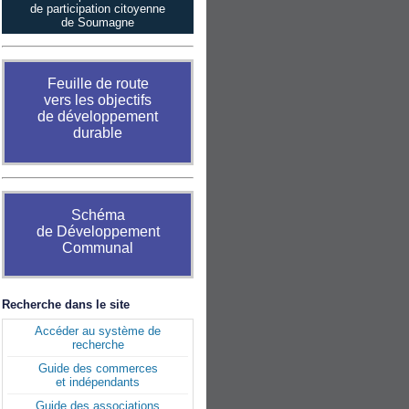
de participation citoyenne
de Soumagne
Feuille de route
vers les objectifs
de développement
durable
Schéma
de Développement
Communal
Recherche dans le site
Accéder au système de
recherche
Guide des commerces
et indépendants
Guide des associations