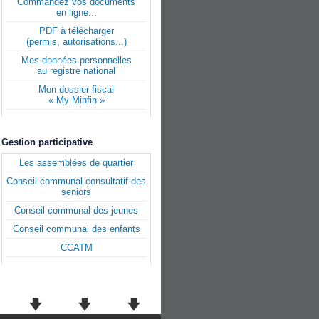
Commandez vos documents
en ligne...
PDF à télécharger
(permis, autorisations...)
Mes données personnelles
au registre national
Mon dossier fiscal
« My Minfin »
Gestion participative
Les assemblées de quartier
Conseil communal consultatif des
seniors
Conseil communal des jeunes
Conseil communal des enfants
CCATM