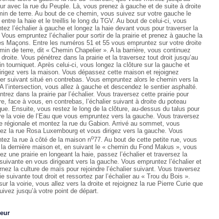
our avec la rue du Peuple. Là, vous prenez à gauche et de suite à droite
min de terre. Au bout de ce chemin, vous suivez sur votre gauche le
 entre la haie et le treillis le long du TGV. Au bout de celui-ci, vous
tez l’échalier à gauche et longez la haie devant vous pour traverser la
. Vous empruntez l’échalier pour sortir de la prairie et prenez à gauche la
es Maçons. Entre les numéros 51 et 55 vous empruntez sur votre droite
min de terre, dit « Chemin Chapelier ». A la barrière, vous continuez
 droite. Vous pénétrez dans la prairie et la traversez tout droit jusqu’au
n tourniquet. Après celui-ci, vous longez la clôture sur la gauche et
irigez vers la maison. Vous dépassez cette maison et rejoignez
lier suivant situé en contrebas. Vous empruntez alors le chemin vers la
 A l’intersection, vous allez à gauche et descendez le sentier asphalté.
trez dans la prairie par l’échalier. Vous traversez cette prairie pour
re, face à vous, en contrebas, l’échalier suivant à droite du poteau
que. Ensuite, vous restez le long de la clôture, au-dessus du talus pour
dre la voie de l’Eau que vous empruntez vers la gauche. Vous traversez
rie régionale et montez la rue du Gabion. Arrivé au sommet, vous
sez la rue Rosa Luxembourg et vous dirigez vers la gauche. Vous
o
tez la rue à côté de la maison n
77. Au bout de cette petite rue, vous
 la dernière maison et, en suivant le « chemin du Fond Makus », vous
ez une prairie en longeant la haie, passez l’échalier et traversez la
e suivante en vous dirigeant vers la gauche. Vous empruntez l’échalier et
nez la culture de maïs pour rejoindre l’échalier suivant. Vous traversez
rie suivante tout droit et ressortez par l’échalier au « Trou du Bois ».
sur la voirie, vous allez vers la droite et rejoignez la rue Pierre Curie que
uivez jusqu’à votre point de départ.
eur