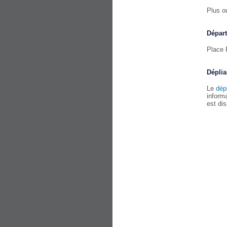
Plus o
Départ
Place 
Déplia
Le
dép
informa
est di