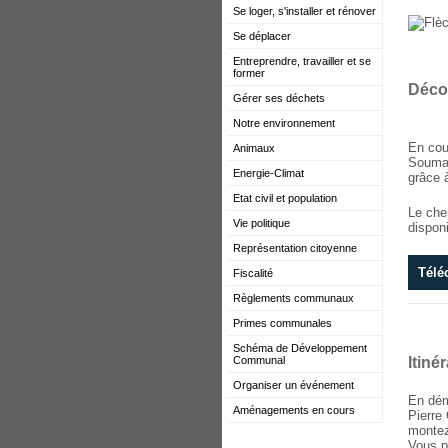
Se loger, s'installer et rénover
Se déplacer
Entreprendre, travailler et se
former
Décou
Gérer ses déchets
Notre environnement
En cou
Animaux
Soumag
Energie-Climat
grâce à
Etat civil et population
Le che
Vie politique
disponi
Représentation citoyenne
Télé
Fiscalité
Règlements communaux
Primes communales
Schéma de Développement
Communal
Itinér
Organiser un événement
En dém
Aménagements en cours
Pierre 
montez 
Vous p