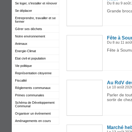
Se loger, s'installer et rénover
Du 8 au 9 août
Grande broca
Se déplacer
Entreprendre, travailler et se
former
Gérer ses déchets
Notre environnement
Fête à So
Du 8 au 11 aoû
Animaux
Fête à Souma
Energie-Climat
Etat civil et population
Vie politique
Représentation citoyenne
Fiscalité
Au RdV de
Le 10 août 202
Règlements communaux
Parler de tou
Primes communales
sortir de chez
Schéma de Développement
Communal
Organiser un événement
Aménagements en cours
Marché he