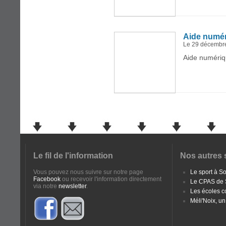
Aide numé
Le 29 décembr
Aide numériq
Le fil de l'information
Nos autres 
Vous pouvez nous suivre sur notre page
Le sport à 
Facebook
ou recevoir l'information directement
Le CPAS de
via notre
newsletter
.
Les écoles 
Méli'Noix, un