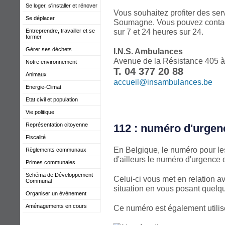
Se loger, s'installer et rénover
Vous souhaitez profiter des se
Se déplacer
Soumagne. Vous pouvez contact
sur 7 et 24 heures sur 24.
Entreprendre, travailler et se
former
Gérer ses déchets
I.N.S. Ambulances
Avenue de la Résistance 405
Notre environnement
T. 04 377 20 88
Animaux
accueil@insambulances.be
Energie-Climat
Etat civil et population
Vie politique
Représentation citoyenne
112 : numéro d'urge
Fiscalité
En Belgique, le numéro pour les
Règlements communaux
d'ailleurs le numéro d'urgence
Primes communales
Schéma de Développement
Celui-ci vous met en relation a
Communal
situation en vous posant quelq
Organiser un événement
Aménagements en cours
Ce numéro est également utilis