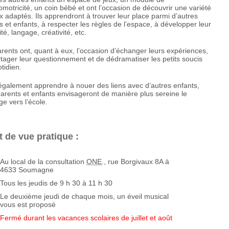
motricité, un coin bébé et ont l’occasion de découvrir une variété
x adaptés. Ils apprendront à trouver leur place parmi d’autres
s et enfants, à respecter les règles de l’espace, à développer leur
ité, langage, créativité, etc.
rents ont, quant à eux, l’occasion d’échanger leurs expériences,
tager leur questionnement et de dédramatiser les petits soucis
tidien.
également apprendre à nouer des liens avec d’autres enfants,
parents et enfants envisageront de manière plus sereine le
e vers l’école.
t de vue pratique :
Au local de la consultation
ONE
., rue Borgivaux 8A à
4633 Soumagne
Tous les jeudis de 9 h 30 à 11 h 30
Le deuxième jeudi de chaque mois, un éveil musical
vous est proposé
Fermé durant les vacances scolaires de juillet et août