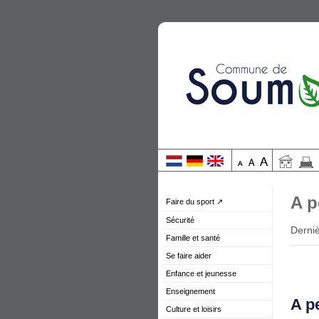
A p
Faire du sport ↗
Sécurité
Derniè
Famille et santé
Se faire aider
Enfance et jeunesse
Enseignement
A p
Culture et loisirs