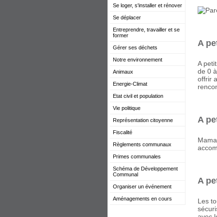
Se loger, s'installer et rénover
Se déplacer
Entreprendre, travailler et se
former
A pe
Gérer ses déchets
Notre environnement
A peti
de 0 à
Animaux
offrir
Energie-Climat
rencon
Etat civil et population
Vie politique
A pe
Représentation citoyenne
Fiscalité
Maman,
Règlements communaux
accom
Primes communales
Schéma de Développement
Communal
A pe
Organiser un événement
Aménagements en cours
Les to
sécuri
avec l