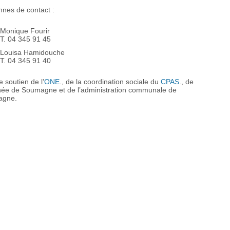
nes de contact :
Monique Fourir
T. 04 345 91 45
Louisa Hamidouche
T. 04 345 91 40
e soutien de l’
ONE
., de la coordination sociale du
CPAS
., de
énée de Soumagne et de l’administration communale de
agne.