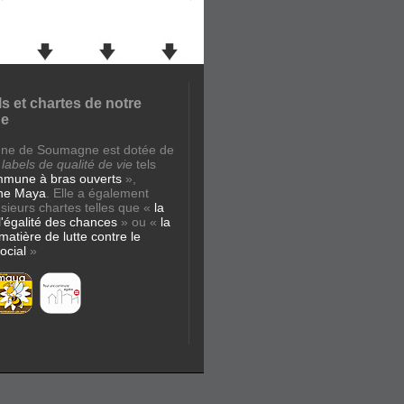
ls et chartes de notre
e
ne de Soumagne est dotée de
x
labels de qualité de vie
tels
mune à bras ouverts
»,
e Maya
. Elle a également
sieurs chartes telles que «
la
l'égalité des chances
» ou «
la
matière de lutte contre le
ocial
»