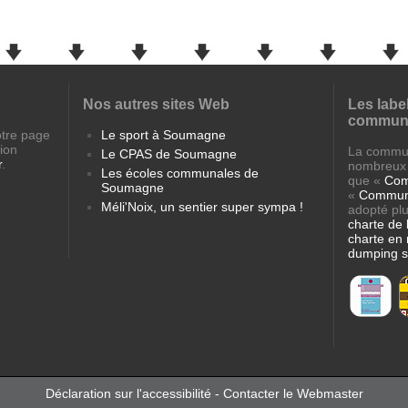
Nos autres sites Web
Les labe
commun
otre page
Le sport à Soumagne
tion
La commu
Le CPAS de Soumagne
r
.
nombreu
Les écoles communales de
que «
Com
Soumagne
«
Commun
Méli'Noix, un sentier super sympa !
adopté plu
charte de 
charte en 
dumping s
Déclaration sur l'accessibilité
-
Contacter le Webmaster