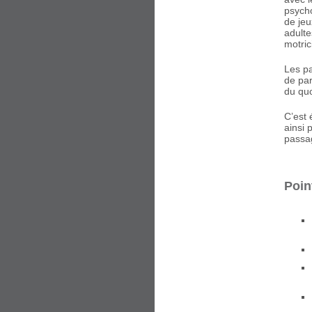
psycho
de jeu
adulte
motric
Les pa
de par
du quo
C’est 
ainsi 
passag
Poin