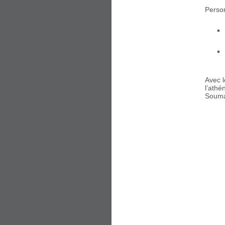
Person
Avec l
l’ath
Soum