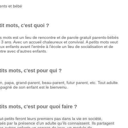
tit mots, c'est quoi ?
ts mots est un lieu de rencontre et de parole gratuit parents-bébés
 3 ans. Avec un accueil chaleureux et convivial. A petits mots veut
 aux enfants avant l’entrée à l’école un lieu de socialisation et de
tre avec d’autres enfants.
tits mots, c'est pour qui ?
 papa, grand-parent, beau-parent, futur parent, etc. Tout adulte
pagné de son enfant est le bienvenu.
tits mots, c'est pour quoi faire ?
ut-petits feront leurs premiers pas dans la vie en société,
sés par la présence d’un adulte qu’ils connaissent. Ils partagent
es autres enfants un espace de jeux, un module de