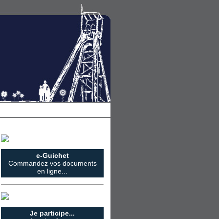
e-Guichet
Commandez vos documents
en ligne...
Je participe...